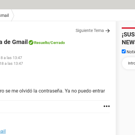
Gmail
Siguiente Tema
¡SU
a de Gmail
NEW
Resuelto
/Cerrado
Noti
18 a las 13:47
18 a las 13:47
ro se me olvidó la contraseña. Ya no puedo entrar
ail