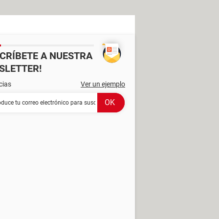
SCRÍBETE A NUESTRA
SLETTER!
cias
Ver un ejemplo