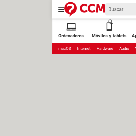
Ordenadores
Móviles y tablets
Ap
macOS
Internet
Hardware
Audio