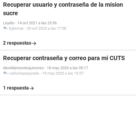
Recuperar usuario y contraseña de la mision
sucre
Leydis
-
14 oct 2021 a las 23:56
Eglismar
-
20 oct 2023 a las 17:58
2 respuestas
Recuperar contraseña y correo para mi CUTS
daviddariosotoquinonez
-
18 may 2020 a las 05:17
carloslopezjurado
-
19 may 2020 a las 15:57
1 respuesta