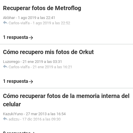
Recuperar fotos de Metroflog
Akbhar
-
1 ago 2019 a las 22:41
Carlos-vialfa
-
1 ago 2019 a las 22:52
1 respuesta
Cómo recupero mis fotos de Orkut
Luzorrego
-
21 ene 2019 a las 03:31
Carlos-vialfa
-
21 ene 2019 a las 16:21
1 respuesta
Cómo recuperar fotos de la memoria interna del
celular
KazukiYuno
-
27 mar 2013 a las 16:54
adizzu
-
17 dic 2016 a las 09:30