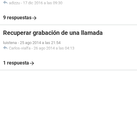
adizzu
-
17 dic 2016 a las 09:30
9 respuestas
Recuperar grabación de una llamada
luistena
-
25 ago 2014 a las 21:54
Carlos-vialfa
-
26 ago 2014 a las 04:13
1 respuesta