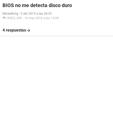
BIOS no me detecta disco duro
Misaelking
-
9 abr 2015 a las 06:35
R2D2_WD
-
16 may 2016 a las 12:05
4 respuestas