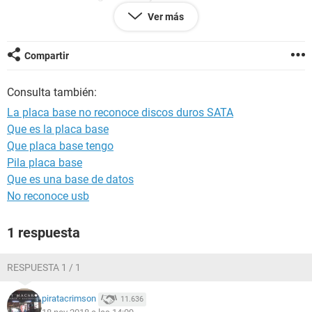
Kingston y nada. Lo intenté con uno mecánico WD y
Ver más
tampoco. El problema es que cuando llega el paso de que
Windows debe elegir el disco de almacenamiento donde
instalarse me dice que no hay disco duro. Intento cargarle el
Compartir
controlador a través del CD que venía incluido con la
placa
base
, se carga pero sigue sin reconocerme los discos duros
Consulta también:
SATA. He buscado otro controlador pero ninguno es
compatible. He cambiado de puerto SATA y de cable SATA
La placa base no reconoce discos duros SATA
pero me sigue pidiendo el controlador de almacenamiento
Que es la placa base
SATA.
Que placa base tengo
¿Que puedo hacer?
Pila placa base
Que es una base de datos
No reconoce usb
1 respuesta
RESPUESTA 1 / 1
piratacrimson
11.636