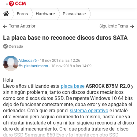
Foros
Hardware
Placas base
Tema Anterior
Siguiente Tema
La placa base no reconoce discos duros SATA
Cerrado
Aldecoa76
- 18 nov 2018 a las 12:26
piratacrimson
-
18 nov 2018 a las 14:09
Hola
Llevo años utilizando esta
placa base
ASROCK B75M R2.0
y
sin ningún problema, tanto con discos duros mecánicos
como con discos duros SSD. De repente Windows 10 64 bits
dejo de funcionar correctamente, daba error y se apagaba el
ordenador. Creía que era por el
sistema operativo
e instalé
otra versión pero seguía ocurriendo lo mismo, hasta que ya
al intentar instalarle otro ya ni tan siquiera reconocía el disco
duro de almacenamiento. Creí que podía tratarse del disco
duro SSD Samsung 860 Evo y lo intenté con otro SSD