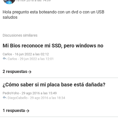
18 nov 2018 a las 14:09
Hola pregunto esta boteando con un dvd o con un USB
saludos
Discusiones similares
Mi Bios reconoce mi SSD, pero windows no
Carlos
-
16 jun 2022 a las 02:12
Carlos
-
29 jun 2022 a las 12:01
2 respuestas
¿Cómo saber si mi placa base está dañada?
PedroYoho
-
29 ago 2016 a las 15:49
DiegoCabello
-
29 ago 2016 a las 18:34
1 respuesta