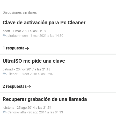
Discusiones similares
Clave de activación para Pc Cleaner
scott
-
1 mar 2021 a las 01:18
piratacrimson
-
1 mar 2021 a las 14:30
1 respuesta
UltraISO me pide una clave
patriadi
-
20 nov 2017 a las 21:18
Eliener
-
18 oct 2018 a las 05:07
2 respuestas
Recuperar grabación de una llamada
luistena
-
25 ago 2014 a las 21:54
Carlos-vialfa
-
26 ago 2014 a las 04:13