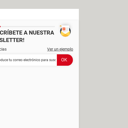
SCRÍBETE A NUESTRA
SLETTER!
cias
Ver un ejemplo