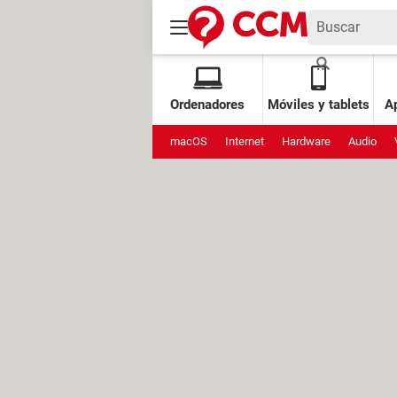
Ordenadores
Móviles y tablets
Ap
macOS
Internet
Hardware
Audio