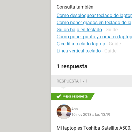
Consulta también:
Como desbloquear teclado de laptop
Como poner grados en teclado de la
Guion bajo en teclado
- Guide
Como poner punto y coma en lapto
Ç cedilla teclado laptop
- Guide
Linea vertical teclado
- Guide
1 respuesta
RESPUESTA 1 / 1
Mejor respuesta
Ana
10 nov 2018 a las 13:19
Mi laptop es Toshiba Satellite A500,