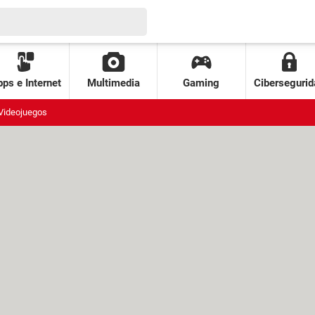
ps e Internet
Multimedia
Gaming
Cibersegurid
Videojuegos