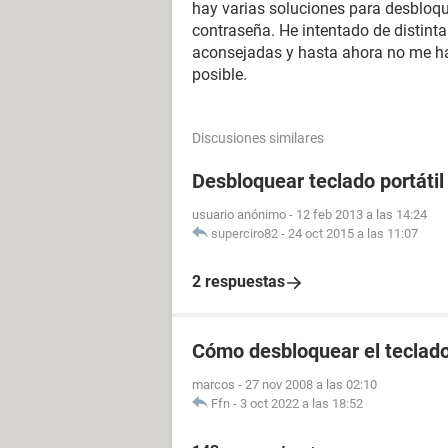
hay varias soluciones para desbloqu
contraseña. He intentado de distint
aconsejadas y hasta ahora no me ha
posible.
Discusiones similares
Desbloquear teclado portátil
usuario anónimo
-
12 feb 2013 a las 14:24
superciro82
-
24 oct 2015 a las 11:07
2 respuestas
Cómo desbloquear el teclad
marcos
-
27 nov 2008 a las 02:10
Ffn
-
3 oct 2022 a las 18:52