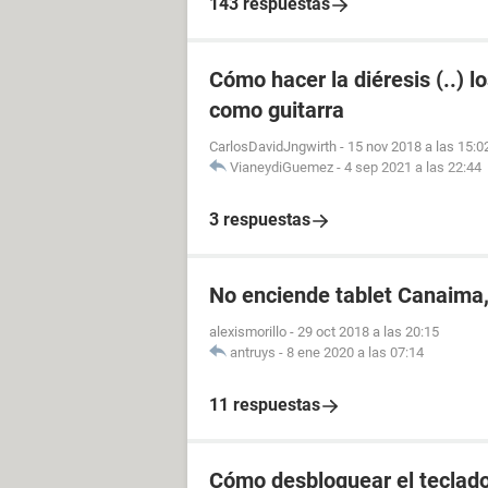
143 respuestas
Cómo hacer la diéresis (..) 
como guitarra
CarlosDavidJngwirth
-
15 nov 2018 a las 15:0
VianeydiGuemez
-
4 sep 2021 a las 22:44
3 respuestas
No enciende tablet Canaima,
alexismorillo
-
29 oct 2018 a las 20:15
antruys
-
8 ene 2020 a las 07:14
11 respuestas
Cómo desbloquear el teclado