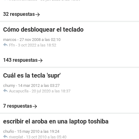
32 respuestas
Cómo desbloquear el teclado
marcos
-
27 nov 2008 a las 02:10
Ffn
-
3 oct 2022 a las 18:52
143 respuestas
Cuál es la tecla 'supr'
chumy
-
14 mar 2012 a las 03:27
Aucapuclla
-
20 jul 2020 a las 18:37
7 respuestas
escribir el aroba en una laptop toshiba
chuño
-
15 may 2010 a las 19:24
riverplat
-
13 oct 2010 a las 05:40