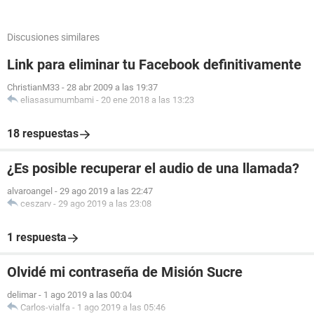
Discusiones similares
Link para eliminar tu Facebook definitivamente
ChristianM33
-
28 abr 2009 a las 19:37
eliasasumumbami
-
20 ene 2018 a las 13:23
18 respuestas
¿Es posible recuperar el audio de una llamada?
alvaroangel
-
29 ago 2019 a las 22:47
ceszarv
-
29 ago 2019 a las 23:08
1 respuesta
Olvidé mi contraseña de Misión Sucre
delimar
-
1 ago 2019 a las 00:04
Carlos-vialfa
-
1 ago 2019 a las 05:46