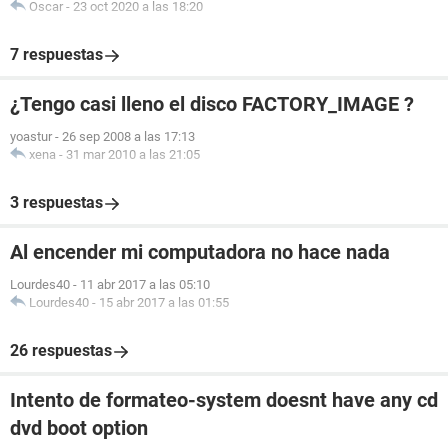
Oscar
-
23 oct 2020 a las 18:20
7 respuestas
¿Tengo casi lleno el disco FACTORY_IMAGE ?
yoastur
-
26 sep 2008 a las 17:13
xena
-
31 mar 2010 a las 21:05
3 respuestas
Al encender mi computadora no hace nada
Lourdes40
-
11 abr 2017 a las 05:10
Lourdes40
-
15 abr 2017 a las 01:55
26 respuestas
Intento de formateo-system doesnt have any cd
dvd boot option