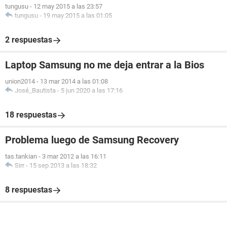
tungusu
-
12 may 2015 a las 23:57
tungusu
-
19 may 2015 a las 01:05
2 respuestas
Laptop Samsung no me deja entrar a la Bios
union2014
-
13 mar 2014 a las 01:08
José_Bautista
-
5 jun 2020 a las 17:16
18 respuestas
Problema luego de Samsung Recovery
tas.tankian
-
3 mar 2012 a las 16:11
Sirr
-
15 sep 2013 a las 18:32
8 respuestas