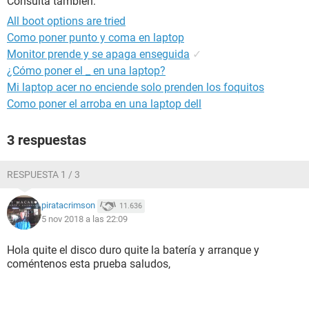
Consulta también:
All boot options are tried
Como poner punto y coma en laptop
Monitor prende y se apaga enseguida
✓
¿Cómo poner el _ en una laptop?
Mi laptop acer no enciende solo prenden los foquitos
Como poner el arroba en una laptop dell
3 respuestas
RESPUESTA 1 / 3
piratacrimson
11.636
5 nov 2018 a las 22:09
Hola quite el disco duro quite la batería y arranque y
coméntenos esta prueba saludos,