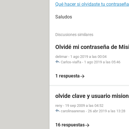
Qué hacer si olvidaste tu contraseñ
Saludos
Discusiones similares
Olvidé mi contraseña de Mis
delimar
-
1 ago 2019 a las 00:04
Carlos-vialfa
-
1 ago 2019 a las 05:46
1 respuesta
olvide clave y usuario misio
reny
-
19 sep 2009 a las 04:52
carolinaarenas
-
26 abr 2019 a las 13:28
16 respuestas