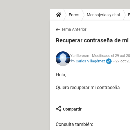
Foros
Mensajerías y chat
Tema Anterior
Recuperar contraseña de mi
Yarifloresm
- Modificado el 29 oct 20
Carlos Villagómez
-
27 oct 2
Hola,
Quiero recuperar mi contraseña
Compartir
Consulta también: