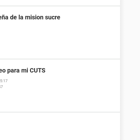
eña de la mision sucre
reo para mi CUTS
05:17
57