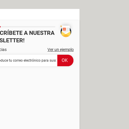
SCRÍBETE A NUESTRA
SLETTER!
cias
Ver un ejemplo