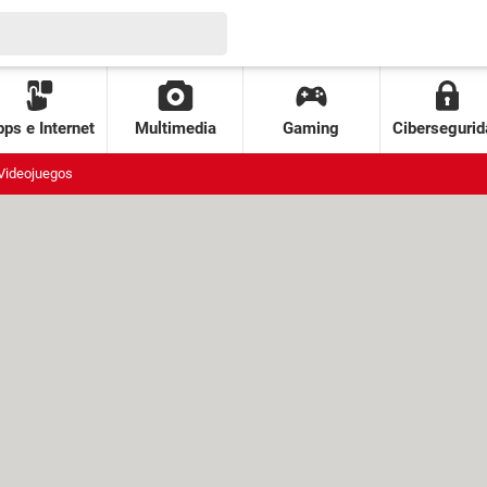
ps e Internet
Multimedia
Gaming
Cibersegurid
Videojuegos