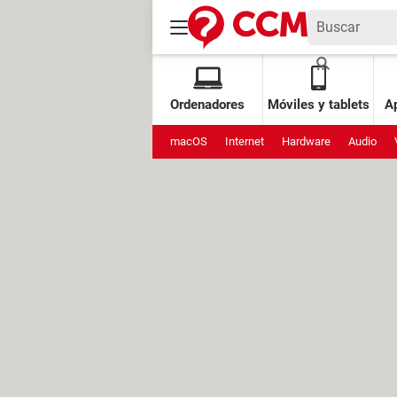
Ordenadores
Móviles y tablets
Ap
macOS
Internet
Hardware
Audio