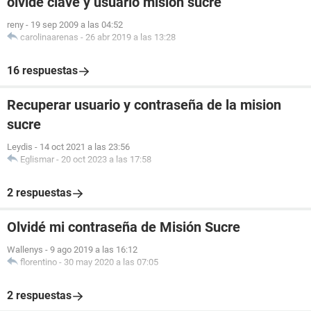
olvide clave y usuario mision sucre
reny
-
19 sep 2009 a las 04:52
carolinaarenas
-
26 abr 2019 a las 13:28
16 respuestas
Recuperar usuario y contraseña de la mision
sucre
Leydis
-
14 oct 2021 a las 23:56
Eglismar
-
20 oct 2023 a las 17:58
2 respuestas
Olvidé mi contraseña de Misión Sucre
Wallenys
-
9 ago 2019 a las 16:12
florentino
-
30 may 2020 a las 07:05
2 respuestas