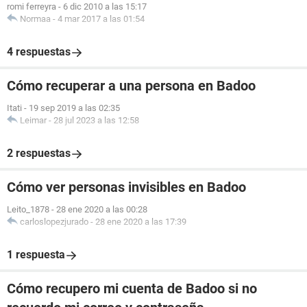
romi ferreyra
-
6 dic 2010 a las 15:17
Normaa
-
4 mar 2017 a las 01:54
4 respuestas
Cómo recuperar a una persona en Badoo
Itati
-
19 sep 2019 a las 02:35
Leimar
-
28 jul 2023 a las 12:58
2 respuestas
Cómo ver personas invisibles en Badoo
Leito_1878
-
28 ene 2020 a las 00:28
carloslopezjurado
-
28 ene 2020 a las 17:39
1 respuesta
Cómo recupero mi cuenta de Badoo si no