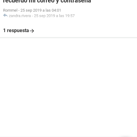
recuerdo mi correo y contraseña
Rommel
-
25 sep 2019 a las 04:01
zandra.rivera
-
25 sep 2019 a las 19:57
1 respuesta