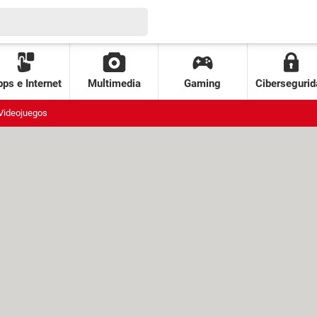
ps e Internet
Multimedia
Gaming
Cibersegurid
Videojuegos