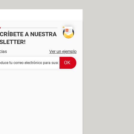
SCRÍBETE A NUESTRA
SLETTER!
cias
Ver un ejemplo