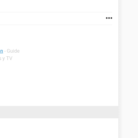
on
- Guide
s y TV