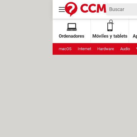
Ordenadores
Móviles y tablets
Ap
macOS
Internet
Hardware
Audio