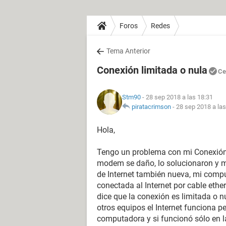
Foros
Redes
Tema Anterior
Conexión limitada o nula
Ce
Stm90
- 28 sep 2018 a las 18:31
piratacrimson
-
28 sep 2018 a las
Hola,
Tengo un problema con mi Conexión
modem se daño, lo solucionaron y m
de Internet también nueva, mi compu
conectada al Internet por cable eth
dice que la conexión es limitada o nu
otros equipos el Internet funciona pe
computadora y si funcionó sólo en 