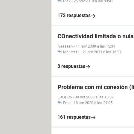
Rick
-
26 nov 2010 a las 03:41
172 respuestas
COnectividad limitada o nula
ivaaaaan
-
11 nov 2009 a las 15:31
Master H.
-
21 abr 2011 a las 16:27
3 respuestas
Problema con mi conexión (li
EDGH06
-
30 oct 2008 a las 18:37
Ema
-
18 abr 2020 a las 21:05
161 respuestas