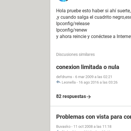
Hola pruebe esto haber si ahí suerte,r
,y cuando salga el cuadrito negro,es
Ipconfig/release
Ipconfig/renew
y ahora reincie y conéctese a Inter
Discusiones similares
conexion limitada o nula
defdrums
-
6 mar 2009 a las 02:21
Leonella
-
16 ago 2016 a las 03:26
82 respuestas
Problemas con vista para con
Buvasko
-
11 oct 2008 a las 11:18