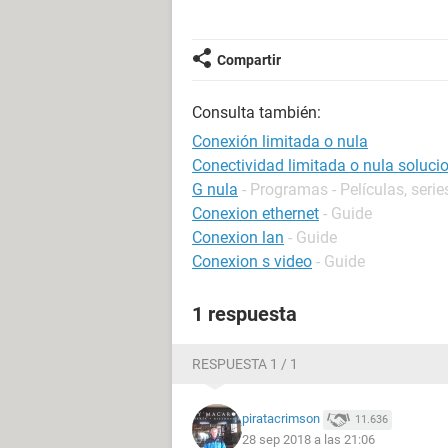
Compartir
Consulta también:
Conexión limitada o nula
Conectividad limitada o nula soluci
G nula
- Programas - Películas, serie
Conexion ethernet
- Guide
Conexion lan
- Guide
Conexion s video
- Guide
1 respuesta
RESPUESTA 1 / 1
piratacrimson
11.636
28 sep 2018 a las 21:06