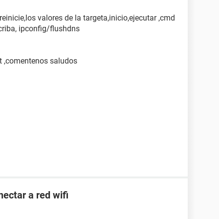
einicie,los valores de la targeta,inicio,ejecutar ,cmd
criba, ipconfig/flushdns
net ,comentenos saludos
ectar a red wifi