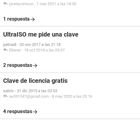
piratacrimson
-
1 mar 2021 a las 14:30
1 respuesta
UltraISO me pide una clave
patriadi
-
20 nov 2017 a las 21:18
Eliener
-
18 oct 2018 a las 05:07
2 respuestas
Clave de licencia gratis
sabriv
-
31 dic 2015 a las 03:53
se391347@gmail.com
-
8 may 2020 a las 03:16
4 respuestas