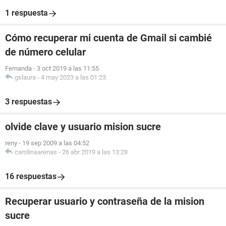
1 respuesta
Cómo recuperar mi cuenta de Gmail si cambié
de número celular
Fernanda
-
3 oct 2019 a las 11:55
gslaura
-
4 may 2023 a las 01:23
3 respuestas
olvide clave y usuario mision sucre
reny
-
19 sep 2009 a las 04:52
carolinaarenas
-
26 abr 2019 a las 13:28
16 respuestas
Recuperar usuario y contraseña de la mision
sucre