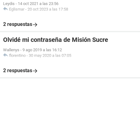
Leydis
-
14 oct 2021 a las 23:56
Eglismar
-
20 oct 2023 a las 17:58
2 respuestas
Olvidé mi contraseña de Misión Sucre
Wallenys
-
9 ago 2019 a las 16:12
florentino
-
30 may 2020 a las 07:05
2 respuestas