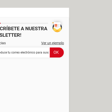
SCRÍBETE A NUESTRA
SLETTER!
cias
Ver un ejemplo