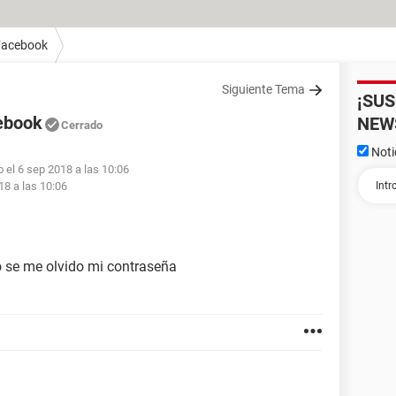
Facebook
Siguiente Tema
¡SU
ebook
NEW
Cerrado
Noti
 el 6 sep 2018 a las 10:06
18 a las 10:06
o se me olvido mi contraseña