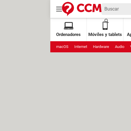
Ordenadores
Móviles y tablets
Ap
macOS
Internet
Hardware
Audio