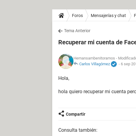
Foros
Mensajerías y chat
Tema Anterior
Recuperar mi cuenta de Fac
Hernansambenitoramos
- Modificado
Carlos Villagómez
-
6 sep 20
Hola,
hola quiero recuperar mi cuenta per
Compartir
Consulta también: