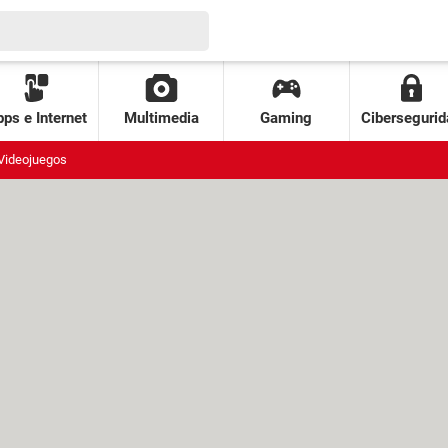
ps e Internet
Multimedia
Gaming
Cibersegurid
Videojuegos