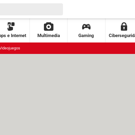
ps e Internet
Multimedia
Gaming
Cibersegurid
Videojuegos