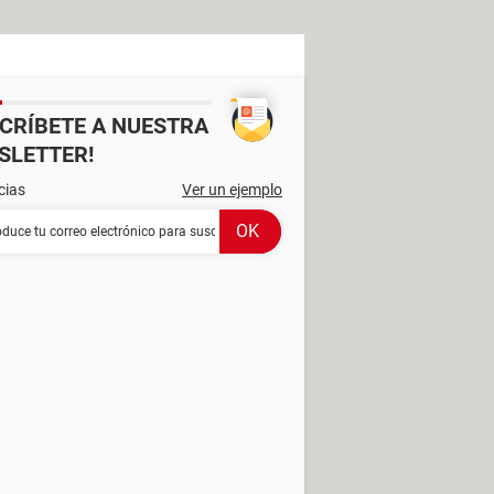
SCRÍBETE A NUESTRA
SLETTER!
cias
Ver un ejemplo