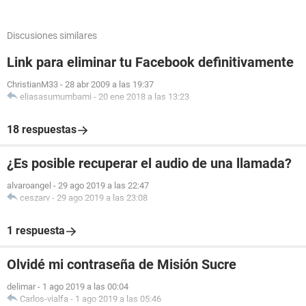
Discusiones similares
Link para eliminar tu Facebook definitivamente
ChristianM33
-
28 abr 2009 a las 19:37
eliasasumumbami
-
20 ene 2018 a las 13:23
18 respuestas
¿Es posible recuperar el audio de una llamada?
alvaroangel
-
29 ago 2019 a las 22:47
ceszarv
-
29 ago 2019 a las 23:08
1 respuesta
Olvidé mi contraseña de Misión Sucre
delimar
-
1 ago 2019 a las 00:04
Carlos-vialfa
-
1 ago 2019 a las 05:46