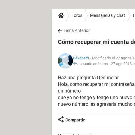
Foros
Mensajerías y chat
Tema Anterior
Cómo recuperar mi cuenta 
Bexabeth
- Modificado el 27 ago 201
usuario anónimo -
27 ago 2018 a
Haz una pregunta Denunciar
Hola, como recuperar mi contraseña]
un número
que ya no tengo y tengo uno nuevo c
nuevo número les agraseria mucho s
Compartir