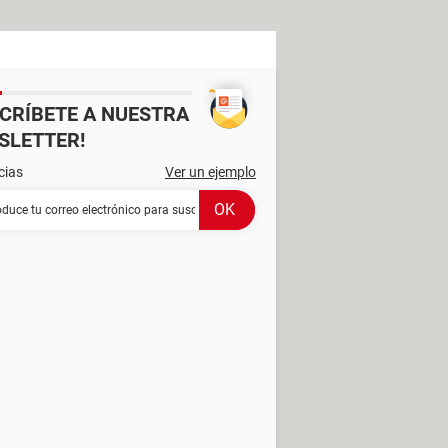
SCRÍBETE A NUESTRA
SLETTER!
cias
Ver un ejemplo