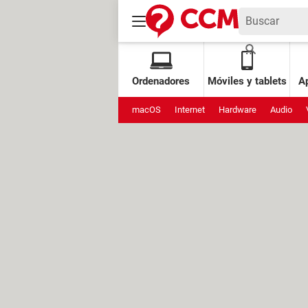
Ordenadores
Móviles y tablets
Ap
macOS
Internet
Hardware
Audio