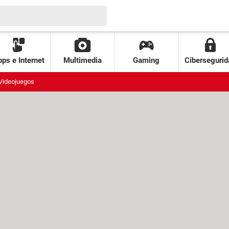
ps e Internet
Multimedia
Gaming
Cibersegurid
Videojuegos