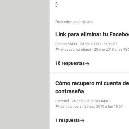
;)
Discusiones similares
Link para eliminar tu Facebo
ChristianM33
-
28 abr 2009 a las 19:37
eliasasumumbami
-
20 ene 2018 a las 13:
18 respuestas
Cómo recupero mi cuenta de 
contraseña
Rommel
-
25 sep 2019 a las 04:01
zandra.rivera
-
25 sep 2019 a las 19:57
1 respuesta