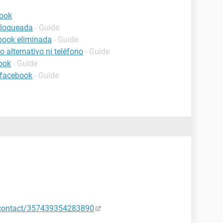
book
bloqueada
- Guide
book eliminada
- Guide
 alternativo ni teléfono
- Guide
ook
- Guide
 facebook
- Guide
p/contact/357439354283890