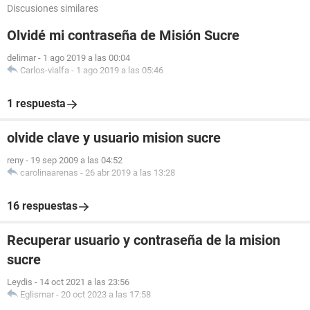
Discusiones similares
Olvidé mi contraseña de Misión Sucre
delimar
-
1 ago 2019 a las 00:04
Carlos-vialfa
-
1 ago 2019 a las 05:46
1 respuesta
olvide clave y usuario mision sucre
reny
-
19 sep 2009 a las 04:52
carolinaarenas
-
26 abr 2019 a las 13:28
16 respuestas
Recuperar usuario y contraseña de la mision
sucre
Leydis
-
14 oct 2021 a las 23:56
Eglismar
-
20 oct 2023 a las 17:58