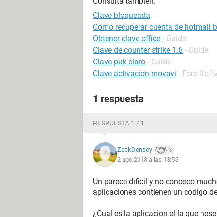
Consulta también:
Clave bloqueada
Como recuperar cuenta de hotmail 
Obtener clave office
- Guide
Clave de counter strike 1.6
- Guide
Clave puk claro
- Guide
Clave activacion movavi
-
Foro Soft
1 respuesta
RESPUESTA 1 / 1
ZackDensey
3
2 ago 2018 a las 13:55
Un parece dificil y no conosco much
aplicaciones contienen un codigo de 
¿Cual es la aplicacion el la que nes