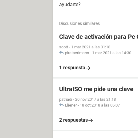
ayudarte?
Discusiones similares
Clave de activación para Pc 
scott
-
1 mar 2021 a las 01:18
piratacrimson
-
1 mar 2021 a las 14:30
1 respuesta
UltraISO me pide una clave
patriadi
-
20 nov 2017 a las 21:18
Eliener
-
18 oct 2018 a las 05:07
2 respuestas