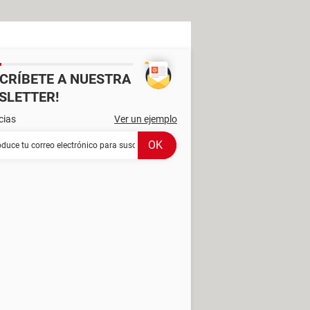
SCRÍBETE A NUESTRA
SLETTER!
cias
Ver un ejemplo