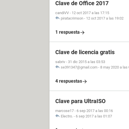
Clave de Office 2017
candiVV
-
12 oct 2017 a las 17:15
piratacrimson
-
12 oct 2017 a las 19:02
1 respuesta
Clave de licencia gratis
sabriv
-
31 dic 2015 a las 03:53
se391347@gmail.com
-
8 may 2020 a las 
4 respuestas
Clave para UltraISO
marcose17
-
6 sep 2017 a las 00:16
Electro.
-
6 sep 2017 a las 01:07