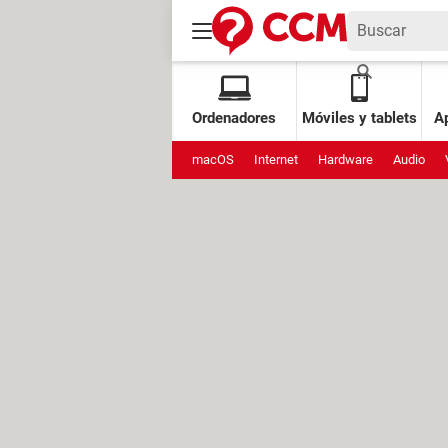
Ordenadores
Móviles y tablets
Ap
macOS
Internet
Hardware
Audio