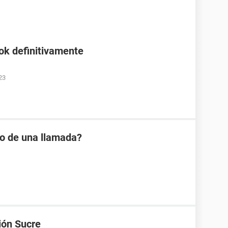
ok definitivamente
23
io de una llamada?
ión Sucre