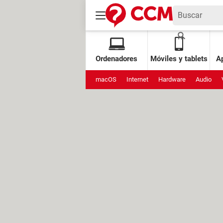
Ordenadores
Móviles y tablets
Ap
macOS
Internet
Hardware
Audio