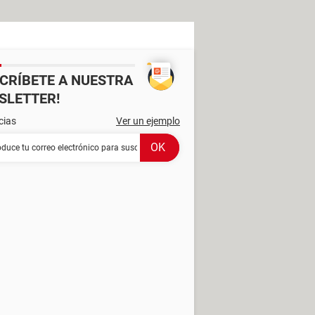
SCRÍBETE A NUESTRA
SLETTER!
cias
Ver un ejemplo