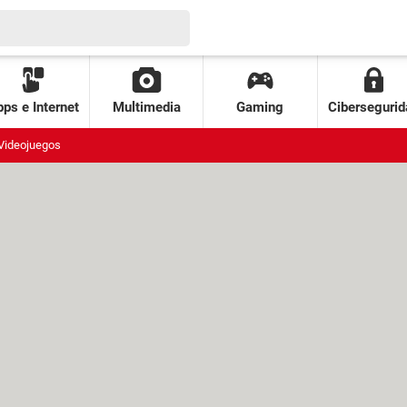
ps e Internet
Multimedia
Gaming
Cibersegurid
Videojuegos