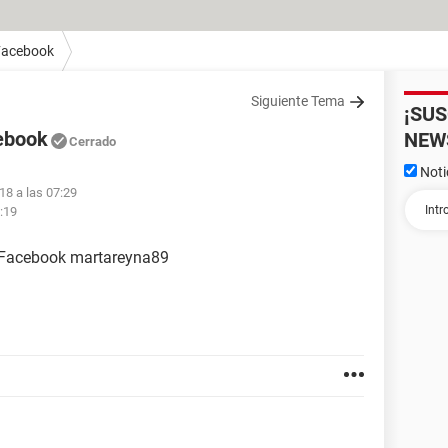
Facebook
Siguiente Tema
¡SU
ebook
NEW
Cerrado
Noti
18 a las 07:29
:19
n Facebook martareyna89