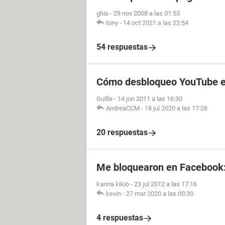
ghis
-
29 nov 2008 a las 01:53
tony
-
14 oct 2021 a las 22:54
54 respuestas
Cómo desbloqueo YouTube en
Guille
-
14 jun 2011 a las 16:30
AndreaCCM
-
18 jul 2020 a las 17:28
20 respuestas
Me bloquearon en Facebook
kanna kikio
-
23 jul 2012 a las 17:16
kevin
-
27 mar 2020 a las 00:30
4 respuestas