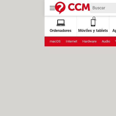
Ordenadores
Móviles y tablets
Ap
macOS
Internet
Hardware
Audio