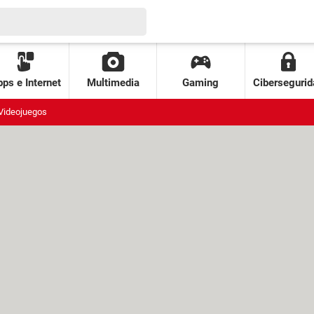
ps e Internet
Multimedia
Gaming
Cibersegurid
Videojuegos