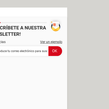
SCRÍBETE A NUESTRA
SLETTER!
cias
Ver un ejemplo