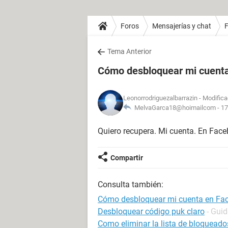
Foros
Mensajerías y chat
Tema Anterior
Cómo desbloquear mi cuent
Leonorrodriguezalbarrazin
- Modifica
MelvaGarca18@hoimailcom -
17
Quiero recupera. Mi cuenta. En Fac
Compartir
Consulta también:
Cómo desbloquear mi cuenta en Fa
Desbloquear código puk claro
- Guid
Como eliminar la lista de bloquead