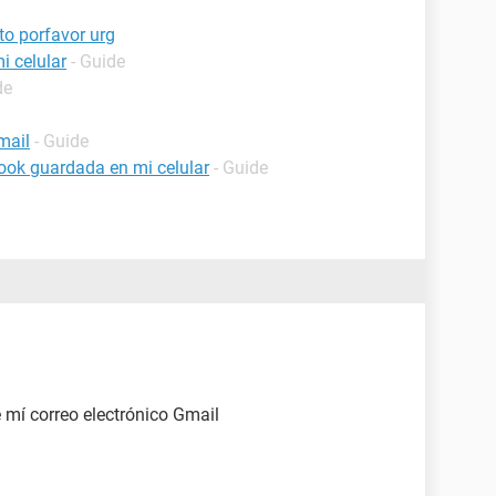
to porfavor urg
i celular
- Guide
de
mail
- Guide
ook guardada en mi celular
- Guide
 mí correo electrónico Gmail