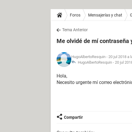
Foros
Mensajerías y chat
Tema Anterior
Me olvidé de mí contraseña y
HugoAlbertoResquin
- 20 jul 2018 a 
HugoAlbertoResquin -
20 jul 201
Hola,
Necesito urgente mí correo electróni
Compartir