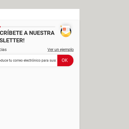
SCRÍBETE A NUESTRA
SLETTER!
cias
Ver un ejemplo