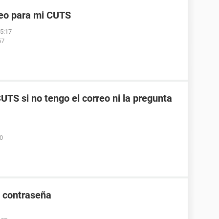
reo para mi CUTS
05:17
57
TS si no tengo el correo ni la pregunta
50
e contraseña