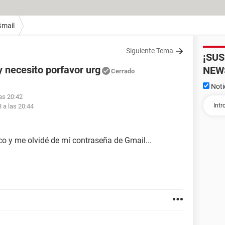
Gmail
Siguiente Tema
¡SU
 necesito porfavor urg
NEW
Cerrado
Noti
las 20:42
8 a las 20:44
co y me olvidé de mí contraseña de Gmail...