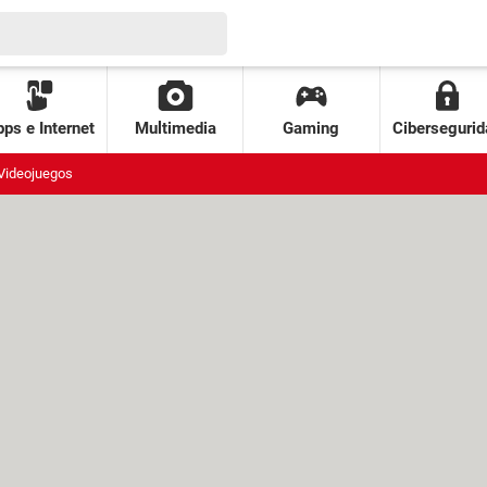
ps e Internet
Multimedia
Gaming
Cibersegurid
Videojuegos