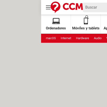
Ordenadores
Móviles y tablets
Ap
macOS
Internet
Hardware
Audio