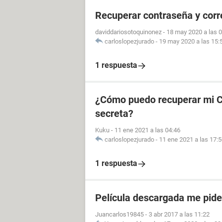
Recuperar contraseña y cor
daviddariosotoquinonez
-
18 may 2020 a las 
carloslopezjurado
-
19 may 2020 a las 15:
1 respuesta
¿Cómo puedo recuperar mi CU
secreta?
Kuku
-
11 ene 2021 a las 04:46
carloslopezjurado
-
11 ene 2021 a las 17:
1 respuesta
Película descargada me pid
Juancarlos19845
-
3 abr 2017 a las 11:22