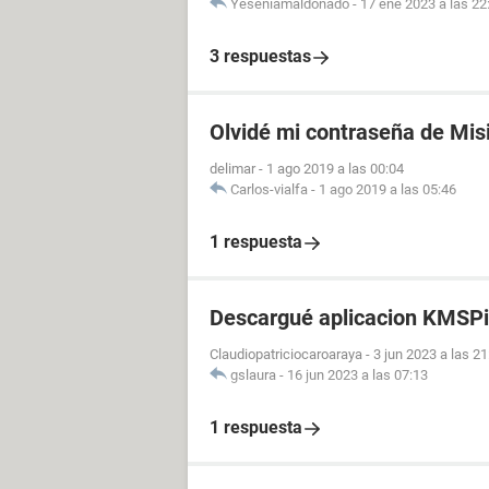
Yeseniamaldonado
-
17 ene 2023 a las 22
3 respuestas
Olvidé mi contraseña de Mis
delimar
-
1 ago 2019 a las 00:04
Carlos-vialfa
-
1 ago 2019 a las 05:46
1 respuesta
Descargué aplicacion KMSPi
Claudiopatriciocaroaraya
-
3 jun 2023 a las 21
gslaura
-
16 jun 2023 a las 07:13
1 respuesta