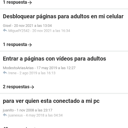
1 respuesta
Desbloquear páginas para adultos en mi celular
Gisel
-
20 nov 2021 a las 13:04
MiguelY2542
-
20 nov 2021 a las 16:34
1 respuesta
Entrar a páginas con vídeos para adultos
ModestoAriasArias
-
17 may 2019 a las 12:27
Irene
-
2 ago 2019 a las 16:13
2 respuestas
para ver quien esta conectado a mi pc
juanito
-
1 nov 2008 a las 23:17
juanexus
-
4 may 2018 a las 04:34