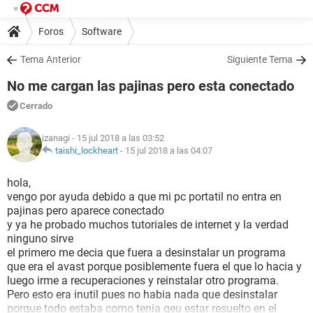
Foros
Software
Tema Anterior
Siguiente Tema
No me cargan las pajinas pero esta conectado
Cerrado
izanagi
- 15 jul 2018 a las 03:52
taishi_lockheart
-
15 jul 2018 a las 04:07
hola,
vengo por ayuda debido a que mi pc portatil no entra en
pajinas pero aparece conectado
y ya he probado muchos tutoriales de internet y la verdad
ninguno sirve
el primero me decia que fuera a desinstalar un programa
que era el avast porque posiblemente fuera el que lo hacia y
luego irme a recuperaciones y reinstalar otro programa.
Pero esto era inutil pues no habia nada que desinstalar
porque todo estaba como tenia qeu estar resuelto en el