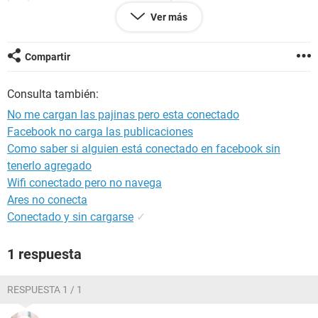
videoes decir que ya mi pc tenia todo como deberia quedar
Ver más
despues de hacer el tutorial
luego probe con el proxy y nada
El proxy no estaba activado
Compartir
porfavor ayudenme que ya llevo 5 dias asi..
Consulta también:
No me cargan las pajinas pero esta conectado
Facebook no carga las publicaciones
Como saber si alguien está conectado en facebook sin
tenerlo agregado
Wifi conectado pero no navega
Ares no conecta
Conectado y sin cargarse
✓
1 respuesta
RESPUESTA 1 / 1