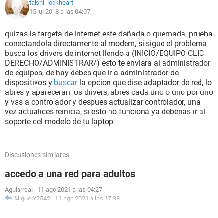
taishi_lockheart
15 jul 2018 a las 04:07
quizas la targeta de internet este dañada o quemada, prueba
conectandola directamente al modem, si sigue el problema
busca los drivers de internet llendo a (INICIO/EQUIPO CLIC
DERECHO/ADMINISTRAR/) esto te enviara al administrador
de equipos, de hay debes que ir a administrador de
dispositivos y
buscar
la opcion que dise adaptador de red, lo
abres y apareceran los drivers, abres cada uno o uno por uno
y vas a controlador y despues actualizar controlador, una
vez actualices reinicia, si esto no funciona ya deberias ir al
soporte del modelo de tu laptop
Discusiones similares
accedo a una red para adultos
Agularreal
-
11 ago 2021 a las 04:27
MiguelY2542
-
11 ago 2021 a las 17:38