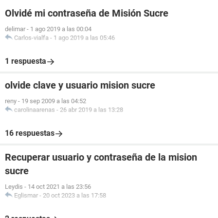
Olvidé mi contraseña de Misión Sucre
delimar
-
1 ago 2019 a las 00:04
Carlos-vialfa
-
1 ago 2019 a las 05:46
1 respuesta
olvide clave y usuario mision sucre
reny
-
19 sep 2009 a las 04:52
carolinaarenas
-
26 abr 2019 a las 13:28
16 respuestas
Recuperar usuario y contraseña de la mision
sucre
Leydis
-
14 oct 2021 a las 23:56
Eglismar
-
20 oct 2023 a las 17:58