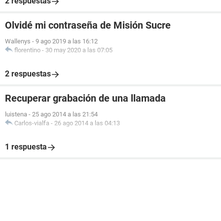
2 respuestas
Olvidé mi contraseña de Misión Sucre
Wallenys
-
9 ago 2019 a las 16:12
florentino
-
30 may 2020 a las 07:05
2 respuestas
Recuperar grabación de una llamada
luistena
-
25 ago 2014 a las 21:54
Carlos-vialfa
-
26 ago 2014 a las 04:13
1 respuesta