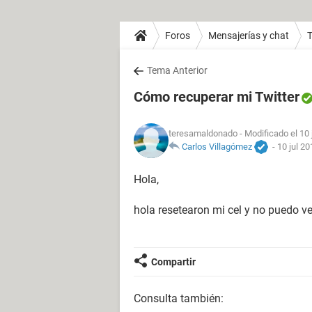
Foros
Mensajerías y chat
T
Tema Anterior
Cómo recuperar mi Twitter
teresamaldonado
- Modificado el 10 
Carlos Villagómez
-
10 jul 20
Hola,
hola resetearon mi cel y no puedo ve
Compartir
Consulta también: