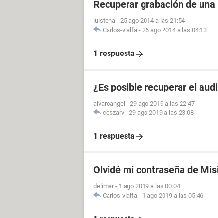
Recuperar grabación de una
luistena
-
25 ago 2014 a las 21:54
Carlos-vialfa
-
26 ago 2014 a las 04:13
1 respuesta
¿Es posible recuperar el aud
alvaroangel
-
29 ago 2019 a las 22:47
ceszarv
-
29 ago 2019 a las 23:08
1 respuesta
Olvidé mi contraseña de Mis
delimar
-
1 ago 2019 a las 00:04
Carlos-vialfa
-
1 ago 2019 a las 05:46