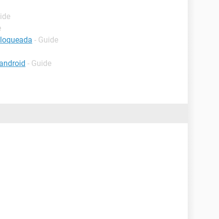
ide
e
bloqueada
- Guide
android
- Guide