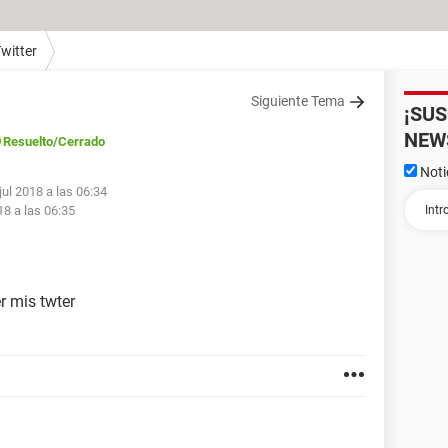
witter
Siguiente Tema
¡SU
NEW
Resuelto
/Cerrado
Noti
jul 2018 a las 06:34
18 a las 06:35
r mis twter