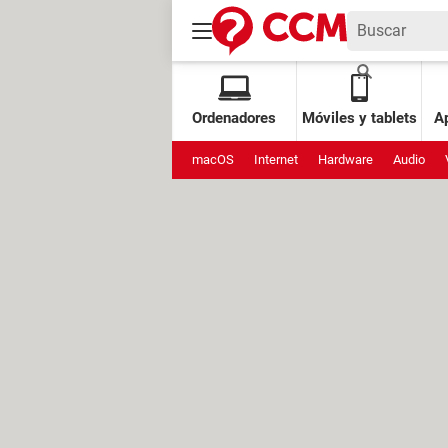
Ordenadores
Móviles y tablets
Ap
macOS
Internet
Hardware
Audio