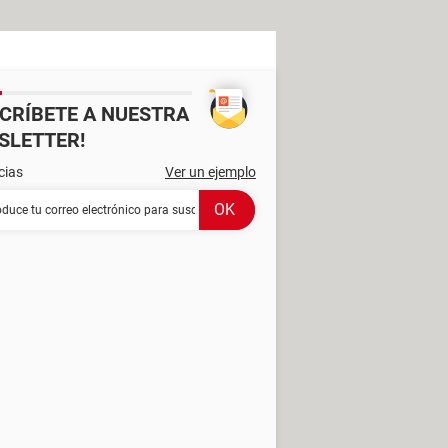
SCRÍBETE A NUESTRA
SLETTER!
cias
Ver un ejemplo