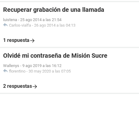
Recuperar grabación de una llamada
luistena
-
25 ago 2014 a las 21:54
Carlos-vialfa
-
26 ago 2014 a las 04:13
1 respuesta
Olvidé mi contraseña de Misión Sucre
Wallenys
-
9 ago 2019 a las 16:12
florentino
-
30 may 2020 a las 07:05
2 respuestas