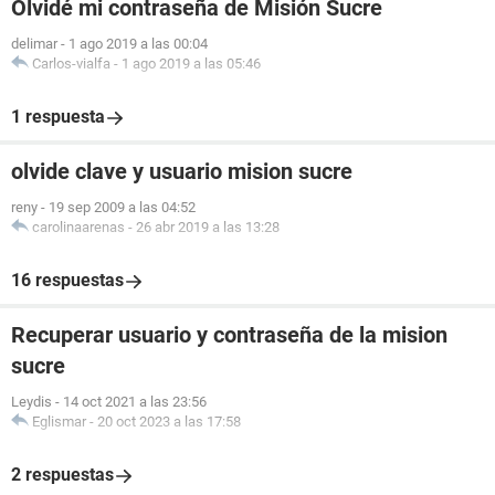
Olvidé mi contraseña de Misión Sucre
delimar
-
1 ago 2019 a las 00:04
Carlos-vialfa
-
1 ago 2019 a las 05:46
1 respuesta
olvide clave y usuario mision sucre
reny
-
19 sep 2009 a las 04:52
carolinaarenas
-
26 abr 2019 a las 13:28
16 respuestas
Recuperar usuario y contraseña de la mision
sucre
Leydis
-
14 oct 2021 a las 23:56
Eglismar
-
20 oct 2023 a las 17:58
2 respuestas