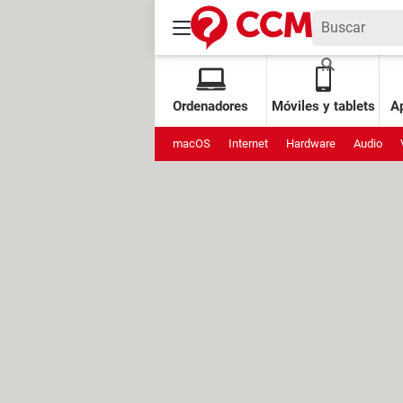
Ordenadores
Móviles y tablets
Ap
macOS
Internet
Hardware
Audio