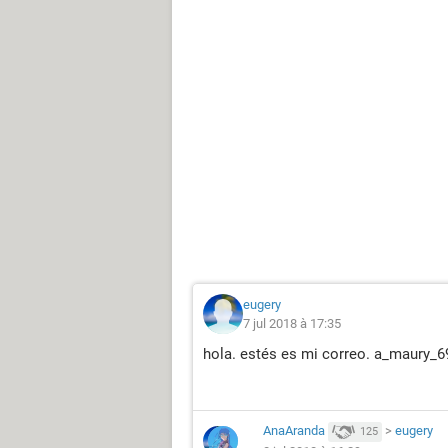
eugery
7 jul 2018 à 17:35
hola. estés es mi correo. a_maury
AnaAranda
>
eugery
125