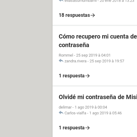
eliasasumumbami
-
20 ene 2018 à 13:23
18 respuestas
Cómo recupero mi cuenta de 
contraseña
Rommel
-
25 sep 2019 à 04:01
zandra.rivera
-
25 sep 2019 à 19:57
1 respuesta
Olvidé mi contraseña de Mis
delimar
-
1 ago 2019 à 00:04
Carlos-vialfa
-
1 ago 2019 à 05:46
1 respuesta