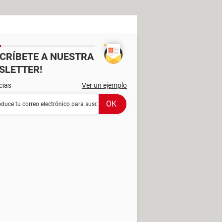
SCRÍBETE A NUESTRA
SLETTER!
cias
Ver un ejemplo