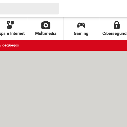
ps e Internet
Multimedia
Gaming
Cibersegurid
Videojuegos