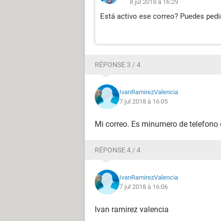
8 jul 2018 à 16:29
Está activo ese correo? Puedes pedi
RÉPONSE 3 / 4
IvanRamirezValencia
7 jul 2018 à 16:05
Mi correo. Es minumero de telefono 
RÉPONSE 4 / 4
IvanRamirezValencia
7 jul 2018 à 16:06
Ivan ramirez valencia