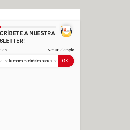
SCRÍBETE A NUESTRA
SLETTER!
cias
Ver un ejemplo