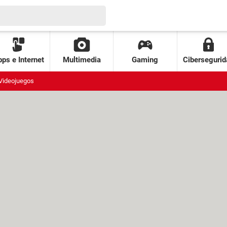
ps e Internet
Multimedia
Gaming
Cibersegurid
Videojuegos