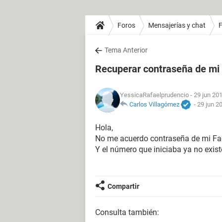
Foros
Mensajerías y chat
Tema Anterior
Recuperar contraseña de mi
YessicaRafaelprudencio
- 29 jun 201
Carlos Villagómez
-
29 jun 2
Hola,
No me acuerdo contraseña de mi F
Y el número que iniciaba ya no exis
Compartir
Consulta también: