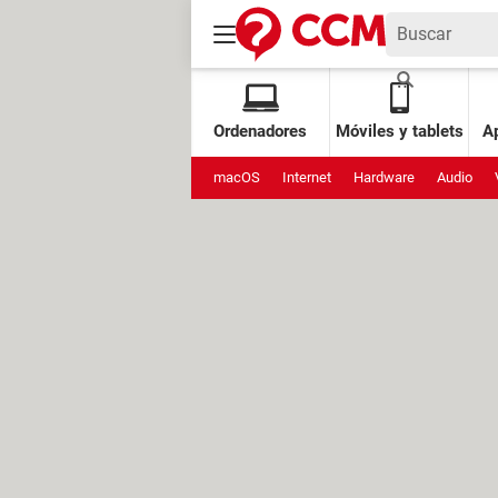
Ordenadores
Móviles y tablets
Ap
macOS
Internet
Hardware
Audio