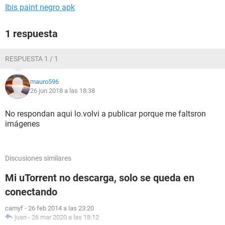
Ibis paint negro apk
1 respuesta
RESPUESTA 1 / 1
mauro596
26 jun 2018 a las 18:38
No respondan aqui lo.volvi a publicar porque me faltsron
imágenes
Discusiones similares
Mi uTorrent no descarga, solo se queda en
conectando
camyf
-
26 feb 2014 a las 23:20
juan
-
26 mar 2020 a las 18:12