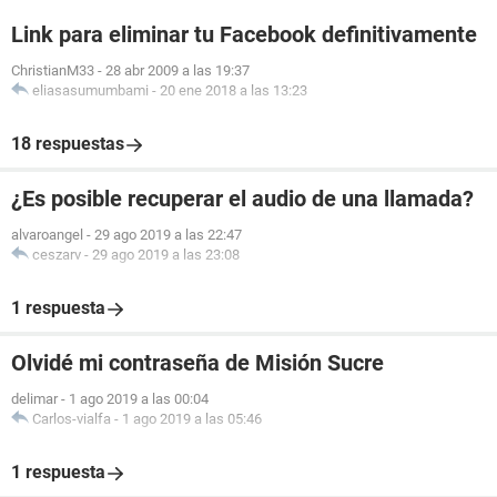
Link para eliminar tu Facebook definitivamente
ChristianM33
-
28 abr 2009 a las 19:37
eliasasumumbami
-
20 ene 2018 a las 13:23
18 respuestas
¿Es posible recuperar el audio de una llamada?
alvaroangel
-
29 ago 2019 a las 22:47
ceszarv
-
29 ago 2019 a las 23:08
1 respuesta
Olvidé mi contraseña de Misión Sucre
delimar
-
1 ago 2019 a las 00:04
Carlos-vialfa
-
1 ago 2019 a las 05:46
1 respuesta