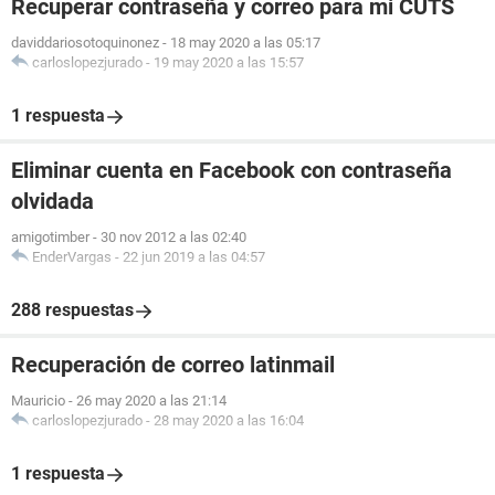
Recuperar contraseña y correo para mi CUTS
daviddariosotoquinonez
-
18 may 2020 a las 05:17
carloslopezjurado
-
19 may 2020 a las 15:57
1 respuesta
Eliminar cuenta en Facebook con contraseña
olvidada
amigotimber
-
30 nov 2012 a las 02:40
EnderVargas
-
22 jun 2019 a las 04:57
288 respuestas
Recuperación de correo latinmail
Mauricio
-
26 may 2020 a las 21:14
carloslopezjurado
-
28 may 2020 a las 16:04
1 respuesta