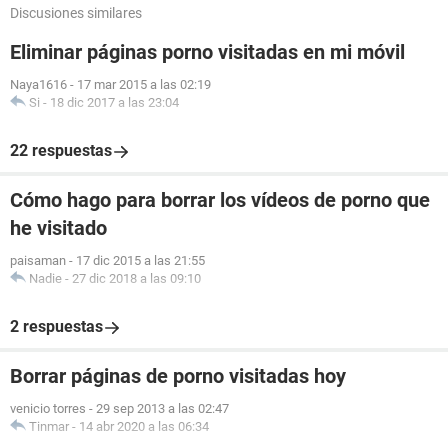
Discusiones similares
Eliminar páginas porno visitadas en mi móvil
Naya1616
-
17 mar 2015 a las 02:19
Si
-
18 dic 2017 a las 23:04
22 respuestas
Cómo hago para borrar los vídeos de porno que
he visitado
paisaman
-
17 dic 2015 a las 21:55
Nadie
-
27 dic 2018 a las 09:10
2 respuestas
Borrar páginas de porno visitadas hoy
venicio torres
-
29 sep 2013 a las 02:47
Tinmar
-
14 abr 2020 a las 06:34