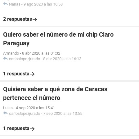
Nanas
-
9 ago 2020 a las 16:58
2 respuestas
Quiero saber el número de mi chip Claro
Paraguay
Armando
-
8 abr 2020 a las 01:32
carloslopezjurado
-
8 abr 2020 a las 16:13
1 respuesta
Quisiera saber a qué zona de Caracas
pertenece el número
Luisa
-
4 sep 2020 a las 15:41
carloslopezjurado
-
7 sep 2020 a las 13:55
1 respuesta