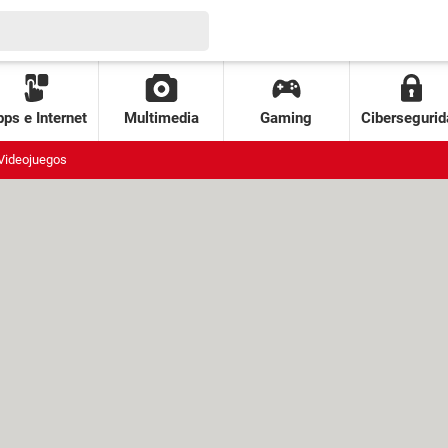
ps e Internet
Multimedia
Gaming
Cibersegurid
Videojuegos