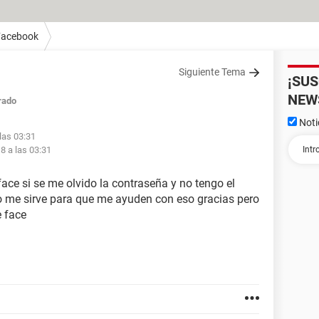
Facebook
Siguiente Tema
¡SU
NEW
rado
Noti
 las 03:31
8 a las 03:31
ace si se me olvido la contraseña y no tengo el
o me sirve para que me ayuden con eso gracias pero
e face