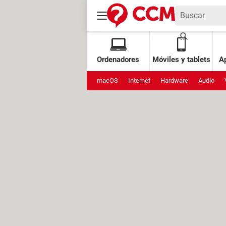
Ordenadores
Móviles y tablets
Ap
macOS
Internet
Hardware
Audio