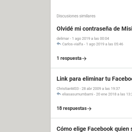
Discusiones similares
Olvidé mi contraseña de Mis
delimar
-
1 ago 2019 a las 00:04
Carlos-vialfa
-
1 ago 2019 a las 05:46
1 respuesta
Link para eliminar tu Facebo
ChristianM33
-
28 abr 2009 a las 19:37
eliasasumumbami
-
20 ene 2018 a las 13:
18 respuestas
Cómo elige Facebook quien s