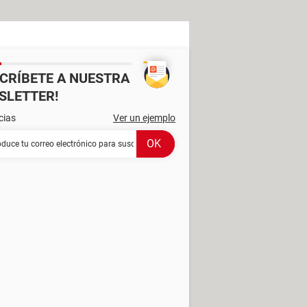
SCRÍBETE A NUESTRA
SLETTER!
cias
Ver un ejemplo