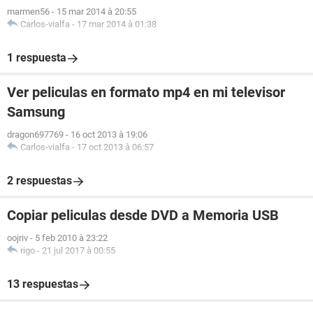
marmen56
-
15 mar 2014 à 20:55
Carlos-vialfa
-
17 mar 2014 à 01:38
1 respuesta
Ver peliculas en formato mp4 en mi televisor
Samsung
dragon697769
-
16 oct 2013 à 19:06
Carlos-vialfa
-
17 oct 2013 à 06:57
2 respuestas
Copiar peliculas desde DVD a Memoria USB
oojriv
-
5 feb 2010 à 23:22
rigo
-
21 jul 2017 à 00:55
13 respuestas