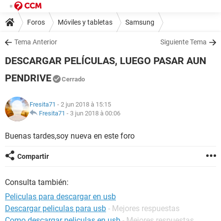
Foros
Móviles y tabletas
Samsung
Tema Anterior
Siguiente Tema
DESCARGAR PELÍCULAS, LUEGO PASAR AUN
PENDRIVE
Cerrado
Fresita71
- 2 jun 2018 à 15:15
Fresita71
-
3 jun 2018 à 00:06
Buenas tardes,soy nueva en este foro
Compartir
Consulta también:
Peliculas para descargar en usb
Descargar peliculas para usb
- Mejores respuestas
Como descargar peliculas en usb
- Mejores respuestas