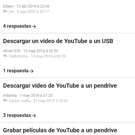
Edayn
-
12 abr 2018 à 23:56
jon
-
3 ago 2020 à 20:17
4 respuestas
Descargar un video de YouTube a un USB
olivia1570
-
13 may 2016 à 02:52
Calibrisimo
-
13 may 2016 à 06:29
1 respuesta
Descargar video de YouTube a un pendrive
milanita
-
1 may 2014 à 21:20
Carlos-vialfa
-
21 may 2015 à 23:41
3 respuestas
Grabar películas de YouTube a un pendrive