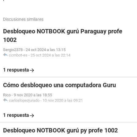
Discusiones similares
Desbloqueo NOTBOOK gurú Paraguay profe
1002
Sergio2378
-
24 oct 2024 a las 13:15
ccmbot-es
-
25 oct 2024 a las 22:14
1 respuesta
Cómo desbloqueo una computadora Guru
Rico
-
9 nov 2020 a las 18:55
carloslopezjurado
-
10 nov 2020 a las 09:21
1 respuesta
Desbloqueo NOTBOOK gurú py profe 1002