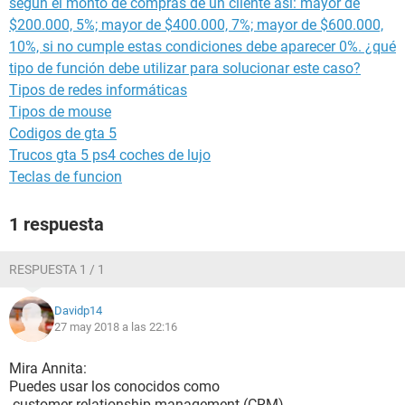
según el monto de compras de un cliente así: mayor de
$200.000, 5%; mayor de $400.000, 7%; mayor de $600.000,
10%, si no cumple estas condiciones debe aparecer 0%. ¿qué
tipo de función debe utilizar para solucionar este caso?
Tipos de redes informáticas
Tipos de mouse
Codigos de gta 5
Trucos gta 5 ps4 coches de lujo
Teclas de funcion
1 respuesta
RESPUESTA 1 / 1
Davidp14
27 may 2018 a las 22:16
Mira Annita:
Puedes usar los conocidos como
-customer relationship management (CRM)