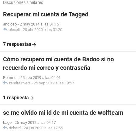
Discusiones similares
Recuperar mi cuenta de Tagged
ancioso
-
2 may 2014 a las 01:15
alexeli
-
20 abr 2020 a las 01:20
7 respuestas
Cómo recupero mi cuenta de Badoo si no
recuerdo mi correo y contraseña
Rommel
-
25 sep 2019 a las 04:01
zandra.rivera
-
25 sep 2019 a las 19:57
1 respuesta
se me olvido mi id de mi cuenta de wolfteam
bago
-
26 may 2012 a las 04:17
richard
-
24 jun 2020 a las 17:55