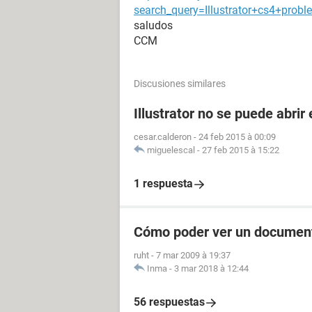
search_query=Illustrator+cs4+prob
saludos
CCM
Discusiones similares
Illustrator no se puede abrir 
cesar.calderon
-
24 feb 2015 à 00:09
miguelescal
-
27 feb 2015 à 15:22
1 respuesta
Cómo poder ver un documen
ruht
-
7 mar 2009 à 19:37
Inma
-
3 mar 2018 à 12:44
56 respuestas