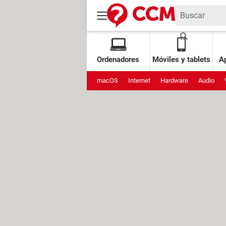
Ordenadores
Móviles y tablets
Ap
macOS
Internet
Hardware
Audio