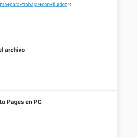
lema+para+trabajar+con+fluidez
el archivo
to Pages en PC