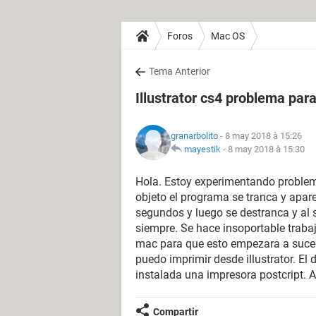
Foros
Mac OS
Tema Anterior
Illustrator cs4 problema para
granarbolito
- 8 may 2018 à 15:26
mayestik
-
8 may 2018 à 15:30
Hola. Estoy experimentando problemas
objeto el programa se tranca y apare
segundos y luego se destranca y al s
siempre. Se hace insoportable traba
mac para que esto empezara a suced
puedo imprimir desde illustrator. El
instalada una impresora postcript. 
Compartir