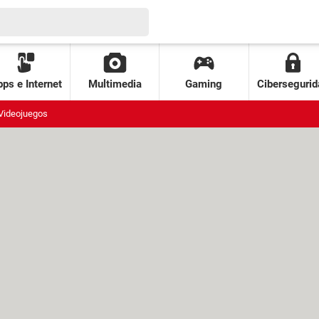
ps e Internet
Multimedia
Gaming
Cibersegurid
Videojuegos