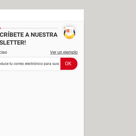
SCRÍBETE A NUESTRA
SLETTER!
cias
Ver un ejemplo