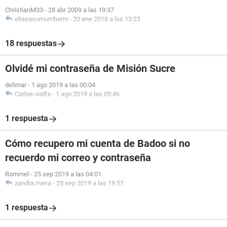
ChristianM33
-
28 abr 2009 a las 19:37
eliasasumumbami
-
20 ene 2018 a las 13:23
18 respuestas
Olvidé mi contraseña de Misión Sucre
delimar
-
1 ago 2019 a las 00:04
Carlos-vialfa
-
1 ago 2019 a las 05:46
1 respuesta
Cómo recupero mi cuenta de Badoo si no
recuerdo mi correo y contraseña
Rommel
-
25 sep 2019 a las 04:01
zandra.rivera
-
25 sep 2019 a las 19:57
1 respuesta