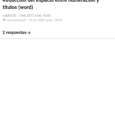
Reducción del espacio entre numeración y
títulos (word)
cubi0120
-
1 feb 2017 a las 15:05
Usuarioword
-
19 oct 2023 a las 18:03
2 respuestas