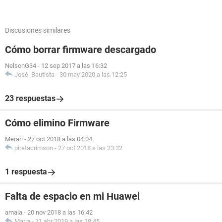
Discusiones similares
Cómo borrar firmware descargado
NelsonG34
-
12 sep 2017 a las 16:32
José_Bautista
-
30 may 2020 a las 12:25
23 respuestas
Cómo elimino Firmware
Merari
-
27 oct 2018 a las 04:04
piratacrimson
-
27 oct 2018 a las 23:32
1 respuesta
Falta de espacio en mi Huawei
amaia
-
20 nov 2018 a las 16:42
Maria
-
11 abr 2019 a las 18:45