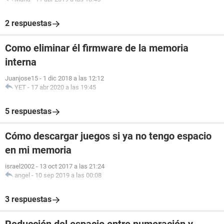
2 respuestas
Como eliminar él firmware de la memoria
interna
Juanjose15
-
1 dic 2018 a las 12:12
YET
-
17 abr 2020 a las 19:45
5 respuestas
Cómo descargar juegos si ya no tengo espacio
en mi memoria
israel2002
-
13 oct 2017 a las 21:24
angel
-
10 sep 2019 a las 00:08
3 respuestas