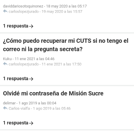
daviddariosotoquinonez
-
18 may 2020 a las 05:17
carloslopezjurado
-
19 may 2020 a las 15:57
1 respuesta
¿Cómo puedo recuperar mi CUTS si no tengo el
correo ni la pregunta secreta?
Kuku
-
11 ene 2021 a las 04:46
carloslopezjurado
-
11 ene 2021 a las 17:50
1 respuesta
Olvidé mi contraseña de Misión Sucre
delimar
-
1 ago 2019 a las 00:04
Carlos-vialfa
-
1 ago 2019 a las 05:46
1 respuesta