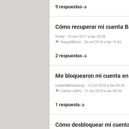
9 respuestas
Cómo recuperar mi cuenta 
Konty
-
14 nov 2017 a las 23:26
RaquelMuoz
-
24 oct 2018 a las 15:42
2 respuestas
Me bloquearon mi cuenta e
IsabellaBroadway
-
12 oct 2018 a las 05:32
Carlos-vialfa
-
12 oct 2018 a las 09:34
1 respuesta
Cómo desbloquear mi cuent