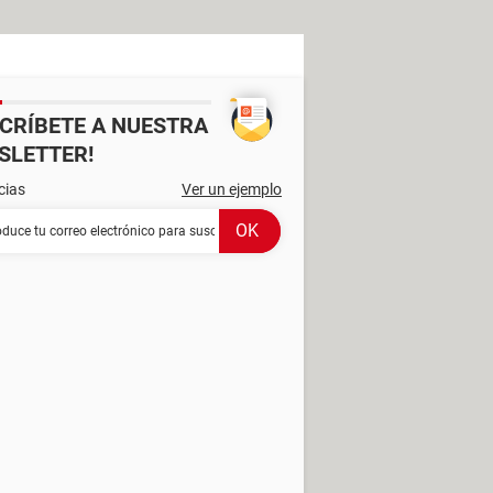
SCRÍBETE A NUESTRA
SLETTER!
cias
Ver un ejemplo