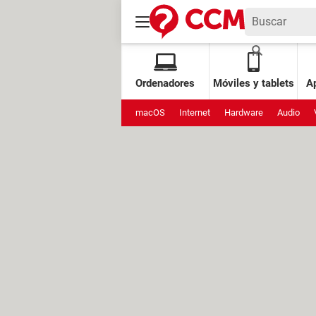
Ordenadores
Móviles y tablets
Ap
macOS
Internet
Hardware
Audio