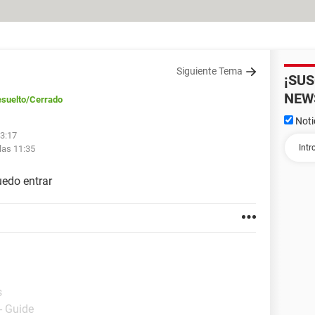
Siguiente Tema
¡SU
NEW
suelto
/Cerrado
Noti
03:17
las 11:35
edo entrar
s
- Guide