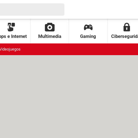
ps e Internet
Multimedia
Gaming
Cibersegurid
Videojuegos