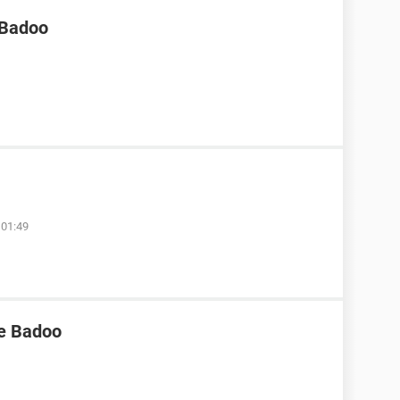
 Badoo
 01:49
de Badoo