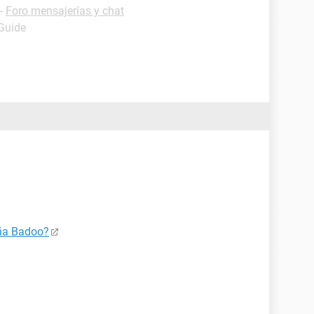
-
Foro mensajerías y chat
 Guide
eña Badoo?