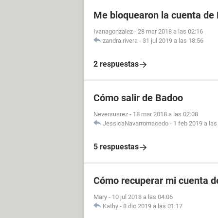
Me bloquearon la cuenta de
Ivanagonzalez
-
28 mar 2018 a las 02:16
zandra.rivera
-
31 jul 2019 a las 18:56
2 respuestas
Cómo salir de Badoo
Neversuarez
-
18 mar 2018 a las 02:08
JessicaNavarromacedo
-
1 feb 2019 a las
5 respuestas
Cómo recuperar mi cuenta 
Mary
-
10 jul 2018 a las 04:06
Kathy
-
8 dic 2019 a las 01:17