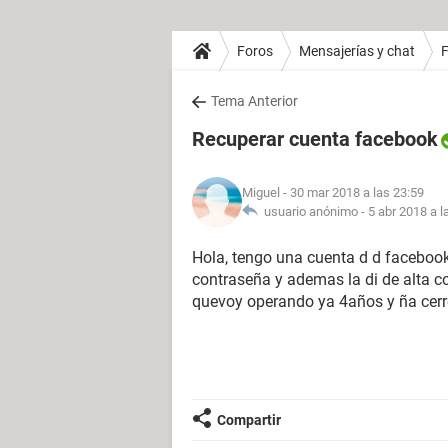
Foros
Mensajerías y chat
Tema Anterior
Recuperar cuenta facebook
Miguel
- 30 mar 2018 a las 23:59
usuario anónimo -
5 abr 2018 a l
Hola, tengo una cuenta d d facebook,
contraseña y ademas la di de alta co
quevoy operando ya 4años y ña cerre
Compartir