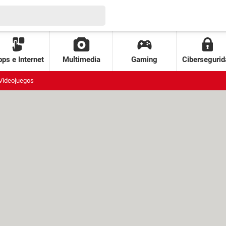
ps e Internet
Multimedia
Gaming
Cibersegurid
Videojuegos