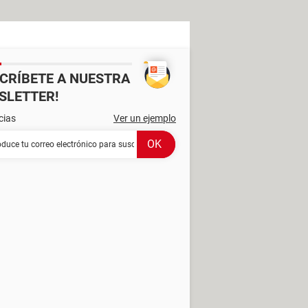
SCRÍBETE A NUESTRA
SLETTER!
cias
Ver un ejemplo