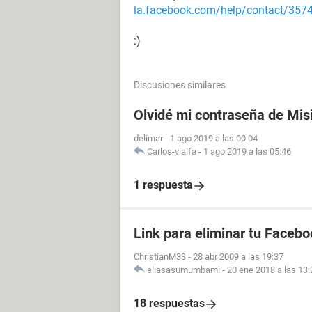
la.facebook.com/help/contact/35
:)
Discusiones similares
Olvidé mi contraseña de Mis
delimar
-
1 ago 2019 a las 00:04
Carlos-vialfa
-
1 ago 2019 a las 05:46
1 respuesta
Link para eliminar tu Facebo
ChristianM33
-
28 abr 2009 a las 19:37
eliasasumumbami
-
20 ene 2018 a las 13:
18 respuestas