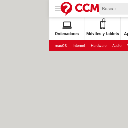
Ordenadores
Móviles y tablets
Ap
macOS
Internet
Hardware
Audio