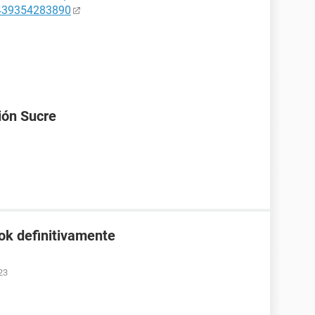
7439354283890
ión Sucre
ok definitivamente
23