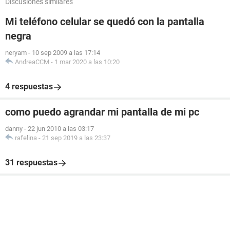
Discusiones similares
Mi teléfono celular se quedó con la pantalla
negra
neryam
-
10 sep 2009 a las 17:14
AndreaCCM
-
1 mar 2020 a las 10:20
4 respuestas
como puedo agrandar mi pantalla de mi pc
danny
-
22 jun 2010 a las 03:17
rafelina
-
21 sep 2019 a las 23:37
31 respuestas