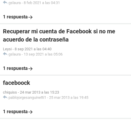
gslaura
-
8 feb 2021 a las 04:31
1 respuesta
Recuperar mi cuenta de Facebook si no me
acuerdo de la contraseña
Leysi
-
8 sep 2021 a las 04:40
gslaura
-
13 sep 2021 a las 05:06
1 respuesta
faceboock
chiquiss
-
24 mar 2013 a las 15:23
pablojorgesanguinetti1
-
25 mar 2013 a las 19:45
1 respuesta