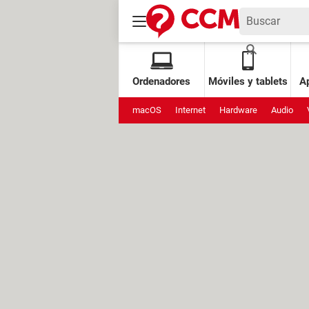
Ordenadores
Móviles y tablets
Ap
macOS
Internet
Hardware
Audio