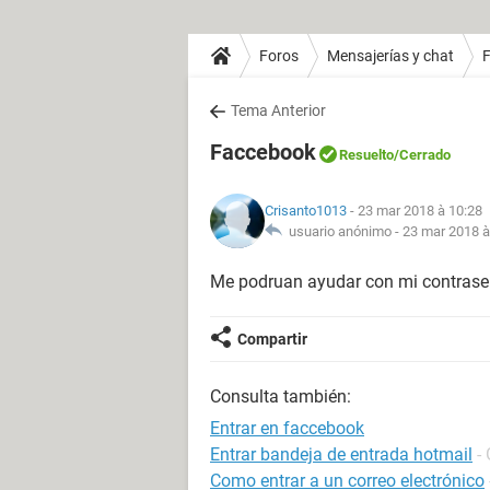
Foros
Mensajerías y chat
Tema Anterior
Faccebook
Resuelto
/Cerrado
Crisanto1013
- 23 mar 2018 à 10:28
usuario anónimo -
23 mar 2018 à
Me podruan ayudar con mi contrase
Compartir
Consulta también:
Entrar en faccebook
Entrar bandeja de entrada hotmail
-
Como entrar a un correo electrónico