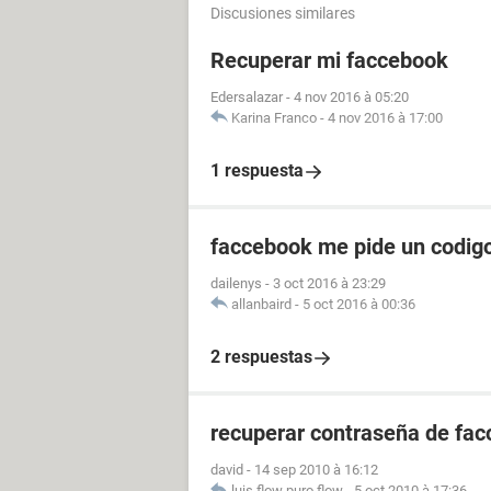
Discusiones similares
Recuperar mi faccebook
Edersalazar
-
4 nov 2016 à 05:20
Karina Franco
-
4 nov 2016 à 17:00
1 respuesta
faccebook me pide un codigo 
dailenys
-
3 oct 2016 à 23:29
allanbaird
-
5 oct 2016 à 00:36
2 respuestas
recuperar contraseña de fa
david
-
14 sep 2010 à 16:12
luis flow puro flow
-
5 oct 2010 à 17:36