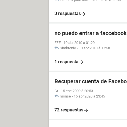
3 respuestas
no puedo entrar a faccebook!
EZE
-
10 abr 2010 à 01:29
Simbronio
-
10 abr 2010 à 17:58
1 respuesta
Recuperar cuenta de Faceb
Gr
-
15 ene 2009 à 20:53
monse
-
15 abr 2020 à 23:45
72 respuestas