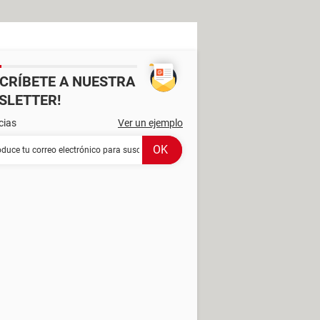
SCRÍBETE A NUESTRA
SLETTER!
cias
Ver un ejemplo